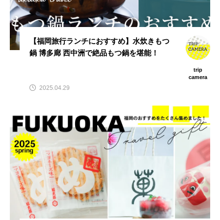
【福岡旅行ランチにおすすめ】水炊きもつ
鍋 博多廊 西中洲で絶品もつ鍋を堪能！
trip
camera
2025.04.29