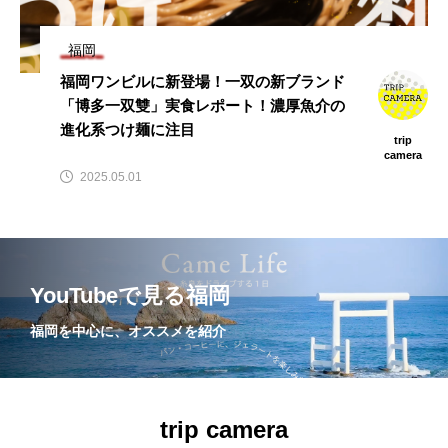
福岡
福岡ワンビルに新登場！一双の新ブランド
「博多一双雙」実食レポート！濃厚魚介の
進化系つけ麺に注目
trip
camera
2025.05.01
YouTubeで見る福岡
福岡を中心に、オススメを紹介
trip camera