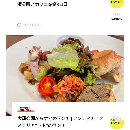
濠公園とカフェを巡る1日
trip
camera
2023.02.21
福岡市
大濠公園からすぐのランチ | アンティカ・オ
ステリア“トト”のランチ