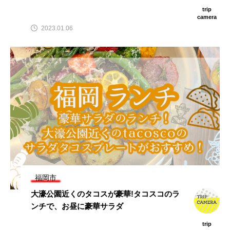
trip
camera
2023.01.06
福岡市
大濠公園近くのタコスが豪華!タコスコのラ
ンチで、お昼に豪華サラダ
trip