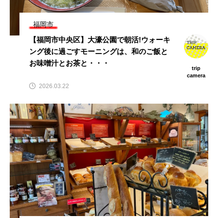
福岡市
【福岡市中央区】大濠公園で朝活!ウォーキ
ング後に過ごすモーニングは、和のご飯と
お味噌汁とお茶と・・・
trip
camera
2026.03.22