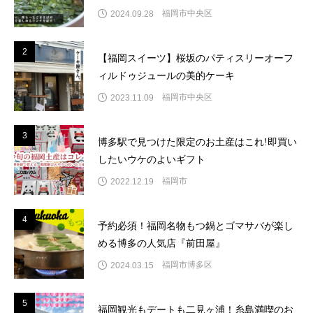
福岡市中央区
2024.09.28
2
2
【福岡スイーツ】桜坂のパティスリーオーフ
ィルドゥジュールの美的ケーキ
福岡市中央区
2023.11.09
3
3
博多駅で見つけた限定のお土産はこれ!即買い
したいウケのよいギフト
福岡市
2022.12.19
4
4
予約必須！福岡名物もつ鍋とゴマサバが楽し
める博多の人気店『前田屋』
福岡市博多区
2024.03.15
5
5
福岡観光もデートも二見ヶ浦！糸島満喫のお