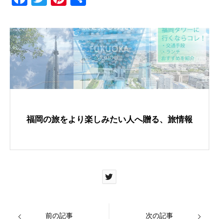
a
wi
nt
有
c
tt
er
e
er
e
b
st
o
o
k
福岡の旅をより楽しみたい人へ贈る、旅情報
前の記事
次の記事