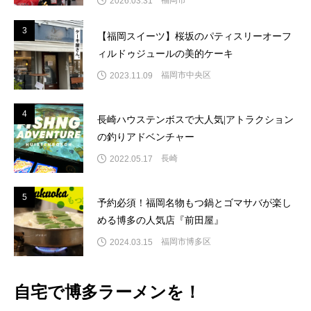
2026.03.31
3
3
【福岡スイーツ】桜坂のパティスリーオーフ
ィルドゥジュールの美的ケーキ
福岡市中央区
2023.11.09
4
4
長崎ハウステンボスで大人気|アトラクション
の釣りアドベンチャー
長崎
2022.05.17
5
5
予約必須！福岡名物もつ鍋とゴマサバが楽し
める博多の人気店『前田屋』
福岡市博多区
2024.03.15
自宅で博多ラーメンを！