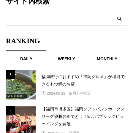
サイト内検索
RANKING
DAILY
WEEKLY
MONTHLY
1
1
福岡旅行におすすめ「福岡グルメ」が堪能で
きるもつ鍋のお店
福岡市中央区
2024.09.28
【福岡市博多区】福岡ソフトバンクホークス
2
2
リーグ優勝おめでとう！9/27パブリックビュ
ーイングを開催
福岡市