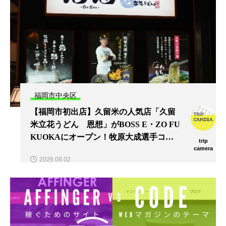
福岡市中央区
【福岡市初出店】久留米の人気店「久留
米立花うどん 恩想」がBOSS E・ZO FU
KUOKAにオープン！牧原大成選手コラ
trip
ボグルメも登場
camera
2026.08.02