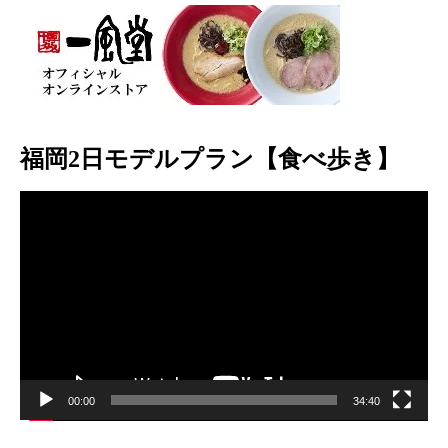
福岡2日モデルプラン【食べ歩き】
動
画
プ
レ
ー
ヤ
ー
00:00
34:40