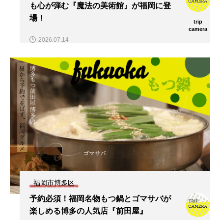
も心が弾む『魔法の美術館』が福岡に登
場！
trip
camera
2026.07.14
福岡市博多区
予約必須！福岡名物もつ鍋とゴマサバが
楽しめる博多の人気店『前田屋』