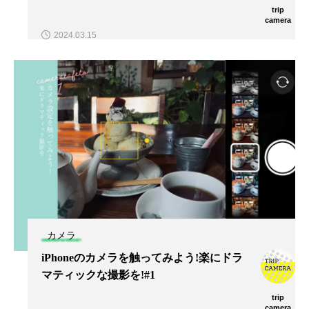
trip
camera
2024.03.15
カメラ
iPhoneのカメラを触ってみよう!楽にドラ
マティックな撮影を!#1
trip
camera