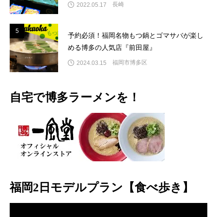
長崎
2022.05.17
5
5
予約必須！福岡名物もつ鍋とゴマサバが楽し
める博多の人気店『前田屋』
福岡市博多区
2024.03.15
自宅で博多ラーメンを！
福岡2日モデルプラン【食べ歩き】
動
画