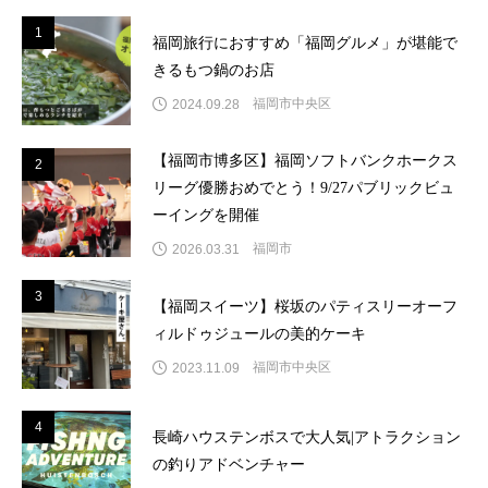
1
1
福岡旅行におすすめ「福岡グルメ」が堪能で
きるもつ鍋のお店
福岡市中央区
2024.09.28
【福岡市博多区】福岡ソフトバンクホークス
2
2
リーグ優勝おめでとう！9/27パブリックビュ
ーイングを開催
福岡市
2026.03.31
3
3
【福岡スイーツ】桜坂のパティスリーオーフ
ィルドゥジュールの美的ケーキ
福岡市中央区
2023.11.09
4
4
長崎ハウステンボスで大人気|アトラクション
の釣りアドベンチャー