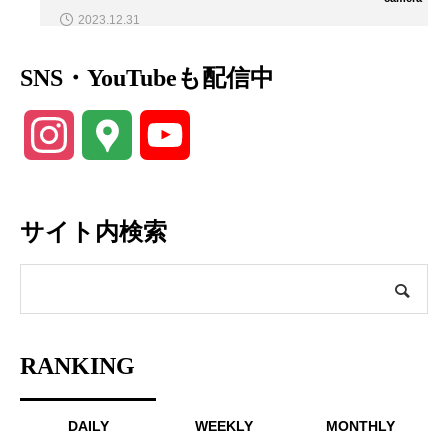
2023.12.31
SNS・YouTubeも配信中
Instagram
Google
YouTube
Maps
Channel
サイト内検索
RANKING
DAILY
WEEKLY
MONTHLY