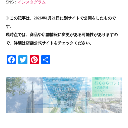
SNS：
インスタグラム
※
この記事は、2026年1月21日に別サイトで公開をしたもので
す。
現時点では、商品や店舗情報に変更がある可能性がありますの
で、詳細は店舗公式サイトをチェックください。
F
T
Pi
共
a
wi
nt
有
c
tt
er
e
er
e
b
st
o
o
k