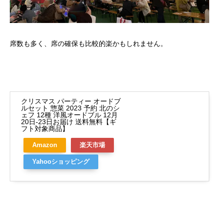
席数も多く、席の確保も比較的楽かもしれません。
クリスマス パーティー オードブ
ルセット 惣菜 2023 予約 北のシ
ェフ 12種 洋風オードブル 12月
20日-23日お届け 送料無料【ギ
フト対象商品】
Amazon
楽天市場
Yahooショッピング