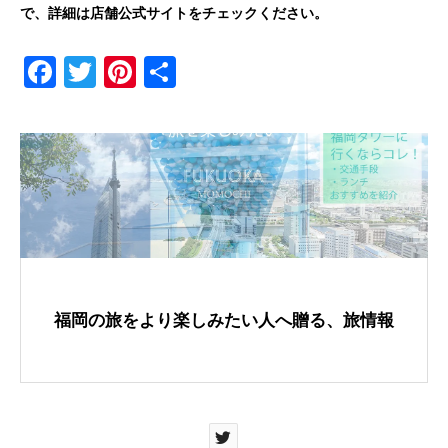
で、詳細は店舗公式サイトをチェックください。
F
T
Pi
共
a
wi
nt
有
c
tt
er
e
er
e
b
st
o
o
k
福岡の旅をより楽しみたい人へ贈る、旅情報