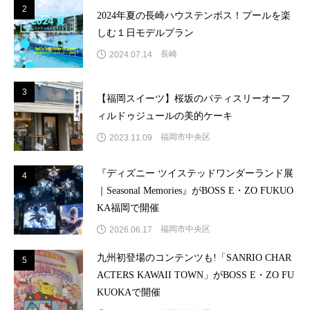
2
2
2024年夏の長崎ハウステンボス！プールを楽
しむ１日モデルプラン
長崎
2024.07.14
3
3
【福岡スイーツ】桜坂のパティスリーオーフ
ィルドゥジュールの美的ケーキ
福岡市中央区
2023.11.09
『ディズニー ツイステッドワンダーランド展
4
4
｜Seasonal Memories』がBOSS E・ZO FUKUO
KA福岡で開催
福岡市中央区
2026.06.17
九州初登場のコンテンツも!「SANRIO CHAR
5
5
ACTERS KAWAII TOWN」がBOSS E・ZO FU
KUOKAで開催