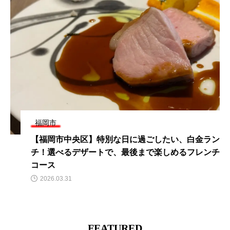
福岡市
ン
【福岡市博多区】お寿司がずらっと並ぶ!1貫110円
チ
の選び放題の港の海の幸お食事に出かけよう〜!
2026.03.22
FEATURED