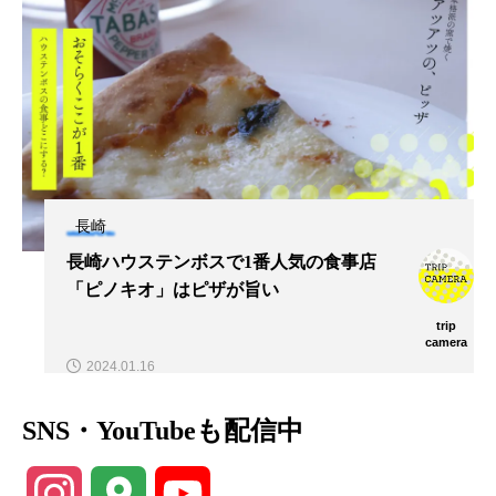
長崎
長崎ハウステンボスで1番人気の食事店
「ピノキオ」はピザが旨い
trip
camera
2024.01.16
SNS・YouTubeも配信中
Instagram
Google
YouTube