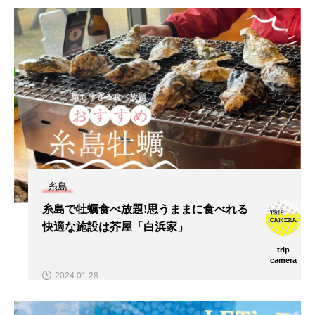
糸島
糸島で牡蠣食べ放題!思うままに食べれる
快適な施設は芥屋「白浜家」
trip
camera
2024.01.28