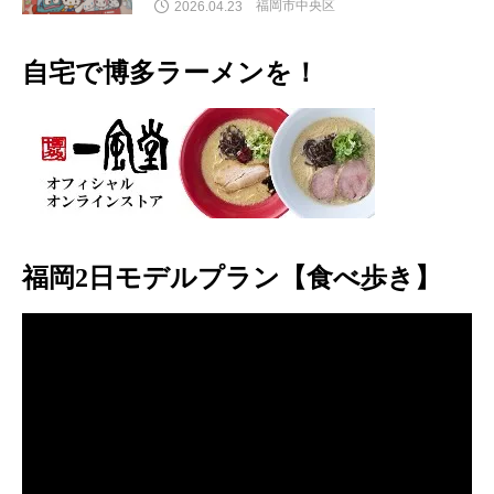
福岡市中央区
2026.04.23
自宅で博多ラーメンを！
福岡2日モデルプラン【食べ歩き】
動
画
プ
レ
ー
ヤ
ー