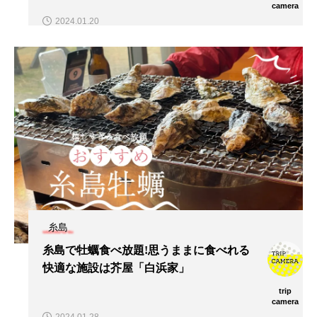
camera
2024.01.20
糸島
糸島で牡蠣食べ放題!思うままに食べれる
快適な施設は芥屋「白浜家」
trip
camera
2024.01.28