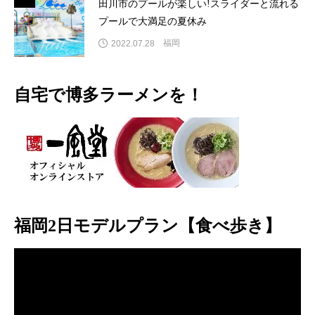
田川市のプールが楽しい!スライダーと流れる
プールで大満足の夏休み
福岡
2022.07.28
自宅で博多ラーメンを！
福岡2日モデルプラン【食べ歩き】
動
画
プ
レ
ー
ヤ
ー