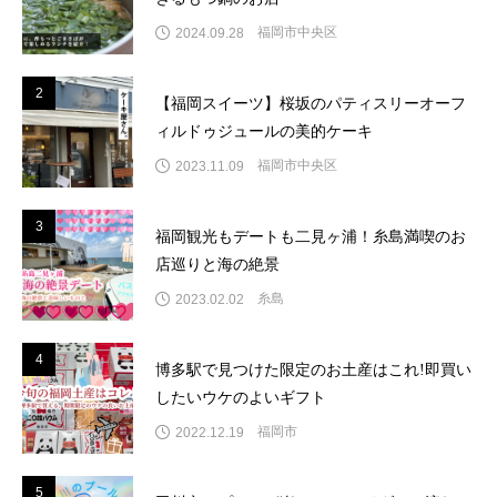
福岡市中央区
2024.09.28
2
2
【福岡スイーツ】桜坂のパティスリーオーフ
ィルドゥジュールの美的ケーキ
福岡市中央区
2023.11.09
3
3
福岡観光もデートも二見ヶ浦！糸島満喫のお
店巡りと海の絶景
糸島
2023.02.02
4
4
博多駅で見つけた限定のお土産はこれ!即買い
したいウケのよいギフト
福岡市
2022.12.19
5
5