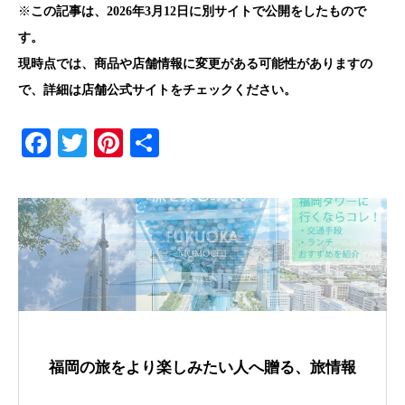
※
この記事は、2026年3月12日に別サイトで公開をしたもので
す。
現時点では、商品や店舗情報に変更がある可能性がありますの
で、詳細は店舗公式サイトをチェックください。
F
T
Pi
共
a
wi
nt
有
c
tt
er
e
er
e
b
st
o
o
k
福岡の旅をより楽しみたい人へ贈る、旅情報