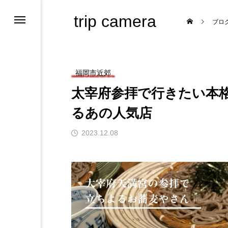
trip camera
ブロ
福岡市近郊
太宰府参拝で行きたい本
るあの人気店
ためのサイト
2023.12.08