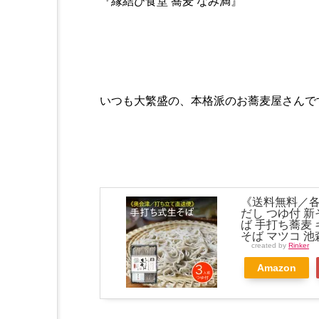
『縁結び食堂 蕎麦 なみ満』
いつも大繁盛の、本格派のお蕎麦屋さんで
《送料無料／各
だし つゆ付 新
ば 手打ち蕎麦 
そば マツコ 
created by
Rinker
Amazon