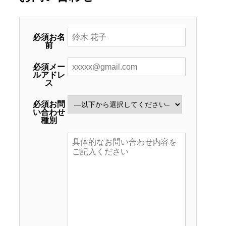
必須
お名
前
必須
メー
ルアドレ
ス
必須
お問
い合わせ
種別