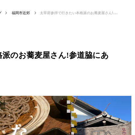
グ
福岡市近郊
太宰府参拝で行きたい本格派のお蕎麦屋さん!参道脇にあるあの人気店
格派のお蕎麦屋さん!参道脇にあ