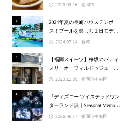
い醤油スープのラーメン店!
2026.03.16
福岡市
3
3
2024年夏の長崎ハウステンボ
ス！プールを楽しむ１日モデル
プラン
2024.07.14
長崎
4
4
【福岡スイーツ】桜坂のパティ
スリーオーフィルドゥジュール
の美的ケーキ
2023.11.09
福岡市中央区
5
5
『ディズニー ツイステッドワン
ダーランド展｜Seasonal Memorie
s』がBOSS E・ZO FUKUOKA
2026.06.17
福岡市中央区
福岡で開催