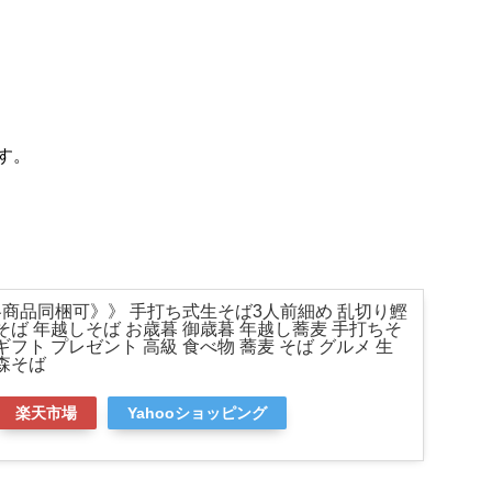
す。
商品同梱可》》 手打ち式生そば3人前細め 乱切り鰹
そば 年越しそば お歳暮 御歳暮 年越し蕎麦 手打ちそ
ギフト プレゼント 高級 食べ物 蕎麦 そば グルメ 生
池森そば
楽天市場
Yahooショッピング