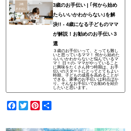
3歳のお手伝い | ｢何から始め
たらいいかわからない｣を解
決!! - 4歳になる子どものママ
が解説！お勧めのお手伝い３
選
３歳のお手伝いって、とっても難し
いと思っているママ！ 何から始めた
らいいかわからないと悩んでいるマ
マ！ 日々の- ママがやっていること
に興味をたくさん持つ時期は、お手
伝いのスタートにとってとてもよい
時期。子どもの成長を高めることが
できる、家事のお手伝いは利点ばか
り。そんなお手伝いでお勧めを紹介
したいと思います。
F
T
Pi
共
a
wi
nt
有
c
tt
er