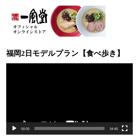
福岡2日モデルプラン【食べ歩き】
動
画
プ
レ
ー
ヤ
ー
00:00
34:40