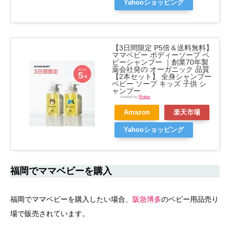
Yahooショッピング
【3日間限定 P5倍＆送料無料】
ママベビー ボディーソープ ベ
ビーシャンプー ｜創業70年製
薬会社発の オーガニック 品質
【2本セット】 全身シャンプー
ベビー ソープ キッズ 子供 シ
ャンプー
created by
Rinker
Amazon
楽天市場
Yahooショッピング
福岡でママベビーを購入
福岡でママベビーを購入したい場合、
阪急博多
のベビー用品売り
場で販売されています。