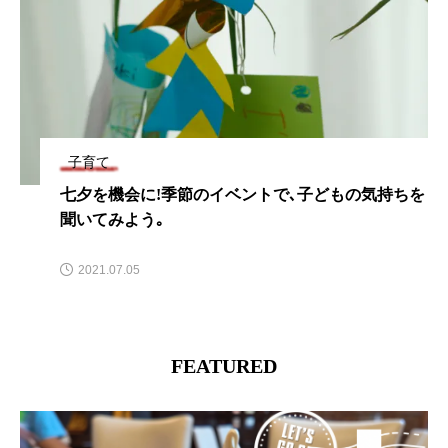
子育て
､子どもの気持ちを
海の日目前｡お勧めのポケモングッ
気に乗り切ろう!!
2021.07.21
FEATURED