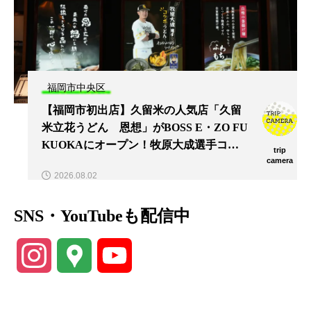
福岡市中央区
【福岡市初出店】久留米の人気店「久留
米立花うどん 恩想」がBOSS E・ZO FU
KUOKAにオープン！牧原大成選手コラ
trip
ボグルメも登場
camera
2026.08.02
SNS・YouTubeも配信中
Instagram
Google
YouTube
Maps
Channel