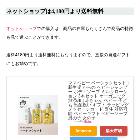
ネットショップは4,180円より送料無料
ネットショップ
での購入は、商品の在庫もたくさんで商品の特徴
も見て選ぶことができます。
送料4180円より送料無料にもなりますので、直接の発送ギフト
にもお勧めです。
ママベビー ベーシックセット |
新生児 からの ベビーシャンプ
ー ボディソープ ミルクローシ
ョン 3本セット オーガニック
無添加 ] 赤ちゃん ベビー 子ど
も 出産祝い ギフト ラッピング
メッセージカード 熨斗 対応可
能 ベビーギフト ベビーソープ
男の子 女の子
created by
Rinker
Amazon
楽天市場