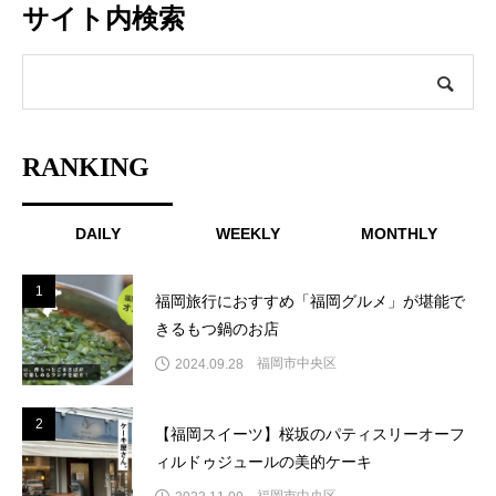
サイト内検索
RANKING
DAILY
WEEKLY
MONTHLY
1
1
福岡旅行におすすめ「福岡グルメ」が堪能で
きるもつ鍋のお店
福岡市中央区
2024.09.28
2
2
【福岡スイーツ】桜坂のパティスリーオーフ
ィルドゥジュールの美的ケーキ
福岡市中央区