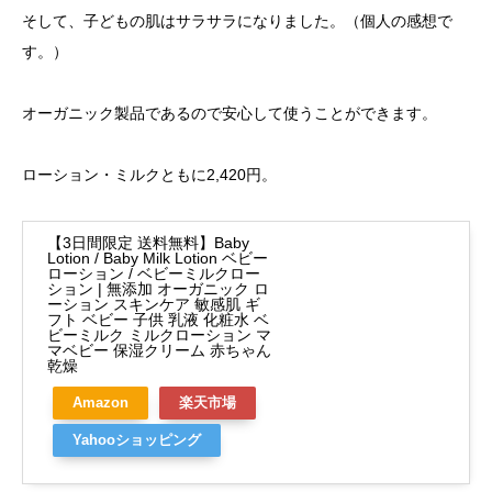
そして、子どもの肌はサラサラになりました。（個人の感想で
す。）
オーガニック製品であるので安心して使うことができます。
ローション・ミルクともに2,420円。
【3日間限定 送料無料】Baby
Lotion / Baby Milk Lotion ベビー
ローション / ベビーミルクロー
ション | 無添加 オーガニック ロ
ーション スキンケア 敏感肌 ギ
フト ベビー 子供 乳液 化粧水 ベ
ビーミルク ミルクローション マ
マベビー 保湿クリーム 赤ちゃん
乾燥
Amazon
楽天市場
Yahooショッピング