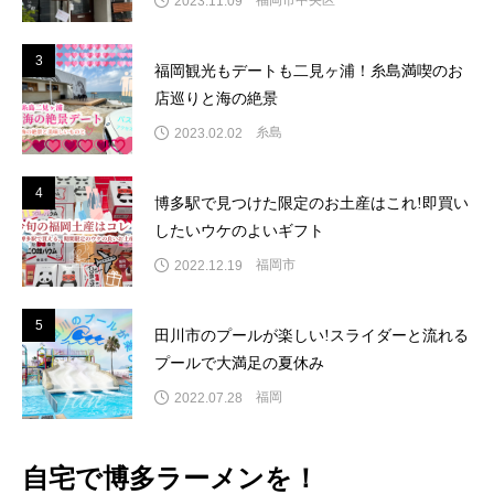
2023.11.09
3
3
福岡観光もデートも二見ヶ浦！糸島満喫のお
店巡りと海の絶景
糸島
2023.02.02
4
4
博多駅で見つけた限定のお土産はこれ!即買い
したいウケのよいギフト
福岡市
2022.12.19
5
5
田川市のプールが楽しい!スライダーと流れる
プールで大満足の夏休み
福岡
2022.07.28
自宅で博多ラーメンを！