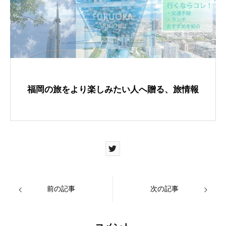
e
er
e
b
st
o
o
k
福岡の旅をより楽しみたい人へ贈る、旅情報
前の記事
次の記事