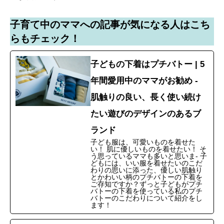
子育て中のママへの記事が気になる人はこち
らもチェック！
子どもの下着はプチバトー | 5
年間愛用中のママがお勧め -
肌触りの良い、長く使い続け
たい遊びのデザインのあるブ
ランド
子ども服は、可愛いものを着せた
い！ 肌に優しいものを着せたい！ そ
う思っているママも多いと思いま- 子
どもには、いい服を着せたいのこだ
わりの思いに添った、優しい肌触り
とかわいい柄のプチバトーの下着を
ご存知ですか？ずっと子どもがプチ
バトーの下着を使っている私のプチ
バトーのこだわりについて紹介をし
ます！