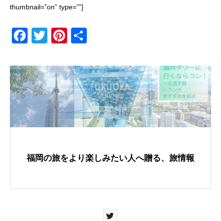
thumbnail=”on” type=””]
F
T
Pi
共
a
wi
nt
有
c
tt
er
e
er
e
b
st
o
o
k
福岡の旅をより楽しみたい人へ贈る、旅情報