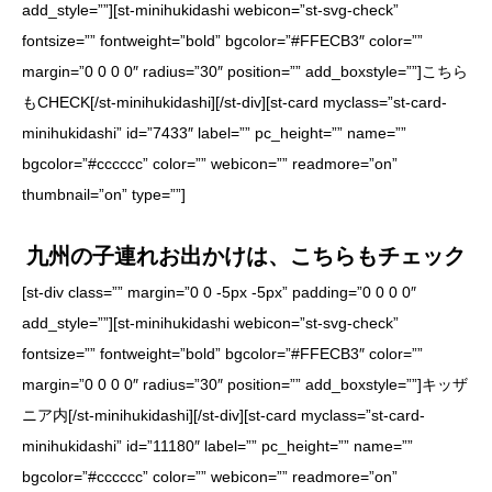
add_style=””][st-minihukidashi webicon=”st-svg-check”
fontsize=”” fontweight=”bold” bgcolor=”#FFECB3″ color=””
margin=”0 0 0 0″ radius=”30″ position=”” add_boxstyle=””]こちら
もCHECK[/st-minihukidashi][/st-div][st-card myclass=”st-card-
minihukidashi” id=”7433″ label=”” pc_height=”” name=””
bgcolor=”#cccccc” color=”” webicon=”” readmore=”on”
thumbnail=”on” type=””]
九州の子連れお出かけは、こちらもチェック
[st-div class=”” margin=”0 0 -5px -5px” padding=”0 0 0 0″
add_style=””][st-minihukidashi webicon=”st-svg-check”
fontsize=”” fontweight=”bold” bgcolor=”#FFECB3″ color=””
margin=”0 0 0 0″ radius=”30″ position=”” add_boxstyle=””]キッザ
ニア内[/st-minihukidashi][/st-div][st-card myclass=”st-card-
minihukidashi” id=”11180″ label=”” pc_height=”” name=””
bgcolor=”#cccccc” color=”” webicon=”” readmore=”on”