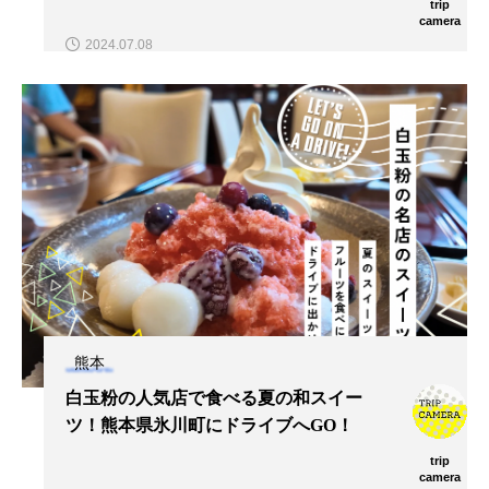
trip
camera
2024.07.08
熊本
白玉粉の人気店で食べる夏の和スイー
ツ！熊本県氷川町にドライブへGO！
trip
camera