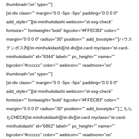
thumbnail=”on” type=””]
[st-div class=”” margin=”0 0 -5px -5px” padding=”0 0 0 0″
add_style=””][st-minihukidashi webicon=”st-svg-check”
fontsize=”” fontweight=”bold” bgcolor=”#FFECB3″ color=””
margin=”0 0 0 0″ radius=”30″ position=”” add_boxstyle=””]ハウス
テンボス内[/st-minihukidashi][/st-div][st-card myclass=”st-card-
minihukidashi” id=”9344″ label=”” pc_height=”” name=””
bgcolor=”#cccccc” color=”” webicon=”” readmore=”on”
thumbnail=”on” type=””]
[st-div class=”” margin=”0 0 -5px -5px” padding=”0 0 0 0″
add_style=””][st-minihukidashi webicon=”st-svg-check”
fontsize=”” fontweight=”bold” bgcolor=”#FFECB3″ color=””
margin=”0 0 0 0″ radius=”30″ position=”” add_boxstyle=””]こちら
もCHECK[/st-minihukidashi][/st-div][st-card myclass=”st-card-
minihukidashi” id=”6862″ label=”” pc_height=”” name=””
bgcolor=”#cccccc” color=”” webicon=”” readmore=”on”