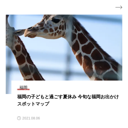

福岡
子どもと過ごす夏休み 今旬な福岡お出かけ
福岡空港の
トマップ
至福の丼を
8.06
2021.08.1