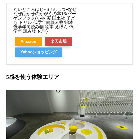
だいどころはじっけんしつ−なぜ
なぜはかせのかがくの本13/バー
ゲンブック{小林 実 国土社 子ど
も ドリル 低学年向読み物/絵本
低学年向読み物 絵本 えほん 低
学年 読み物 化学}
Amazon
楽天市場
Yahooショッピング
5感を使う体験エリア