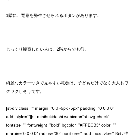
1階に、竜巻を発生させられるボタンがあります。
じっくり観察したい人は、2階からでも◎。
綺麗なカラーつきで見やすい竜巻は、子どもだけでなく大人もワ
クワクしそうです。
[st-div class=”” margin=”0 0 -5px -5px” padding=”0 0 0 0″
add_style=””][st-minihukidashi webicon=”st-svg-check”
fontsize=”” fontweight=”bold” bgcolor=”#FFECB3″ color=””
margin=”0 0 0 0″ radius=”30″ position=”” add_boxstyle=””]春は沖