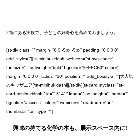
2階にある実験で、子どもの好奇心を高めてみましょう。
[st-div class=”” margin=”0 0 -5px -5px” padding=”0 0 0 0″
add_style=””][st-minihukidashi webicon=”st-svg-check”
fontsize=”” fontweight=”bold” bgcolor=”#FFECB3″ color=””
margin=”0 0 0 0″ radius=”30″ position=”” add_boxstyle=””]大人気
のキッザニア[/st-minihukidashi][/st-div][st-card myclass=”st-
card-minihukidashi” id=”13141″ label=”” pc_height=”” name=””
bgcolor=”#cccccc” color=”” webicon=”” readmore=”on”
thumbnail=”on” type=””]
興味の持てる化学の本も、展示スペース内に!