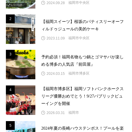
福岡市中央区
2024.09.28
2
2
【福岡スイーツ】桜坂のパティスリーオーフ
ィルドゥジュールの美的ケーキ
福岡市中央区
2023.11.09
3
3
予約必須！福岡名物もつ鍋とゴマサバが楽し
める博多の人気店『前田屋』
福岡市博多区
2024.03.15
【福岡市博多区】福岡ソフトバンクホークス
4
4
リーグ優勝おめでとう！9/27パブリックビュ
ーイングを開催
福岡市
2026.03.31
5
5
2024年夏の長崎ハウステンボス！プールを楽