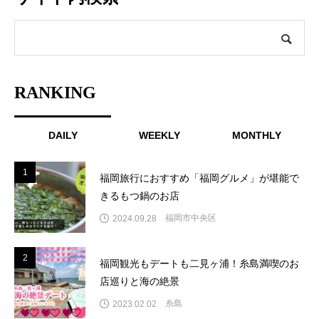
RANKING
DAILY
WEEKLY
MONTHLY
1
1
福岡旅行におすすめ「福岡グルメ」が堪能で
きるもつ鍋のお店
福岡市中央区
2024.09.28
2
2
福岡観光もデートも二見ヶ浦！糸島満喫のお
店巡りと海の絶景
糸島
2023.02.02