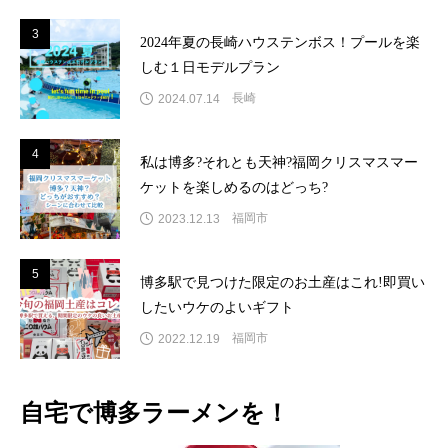
3
3
2024年夏の長崎ハウステンボス！プールを楽
しむ１日モデルプラン
長崎
2024.07.14
4
4
私は博多?それとも天神?福岡クリスマスマー
ケットを楽しめるのはどっち?
福岡市
2023.12.13
5
5
博多駅で見つけた限定のお土産はこれ!即買い
したいウケのよいギフト
福岡市
2022.12.19
自宅で博多ラーメンを！