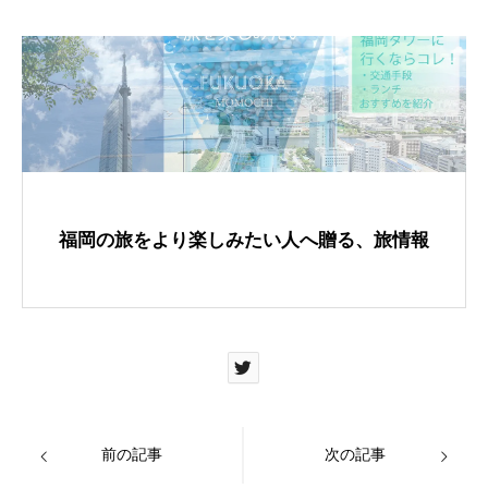
a
wi
nt
有
c
tt
er
e
er
e
b
st
o
o
k
福岡の旅をより楽しみたい人へ贈る、旅情報
前の記事
次の記事