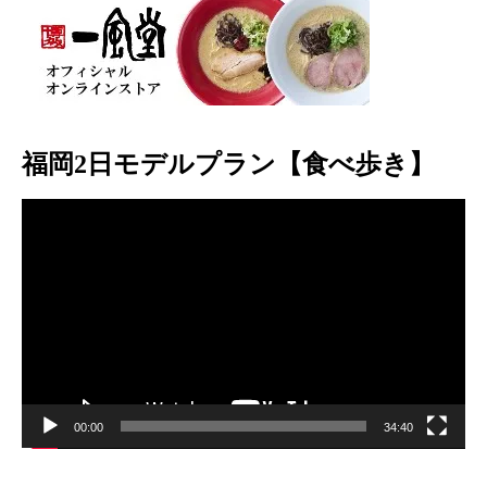
福岡2日モデルプラン【食べ歩き】
動
画
プ
レ
ー
ヤ
ー
00:00
34:40