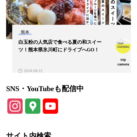
熊本
白玉粉の人気店で食べる夏の和スイー
ツ！熊本県氷川町にドライブへGO！
trip
camera
2024.08.21
SNS・YouTubeも配信中
Instagram
Google
YouTube
Maps
Channel
サイト内検索