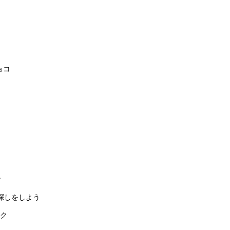
ョコ
ン
探しをしよう
ク