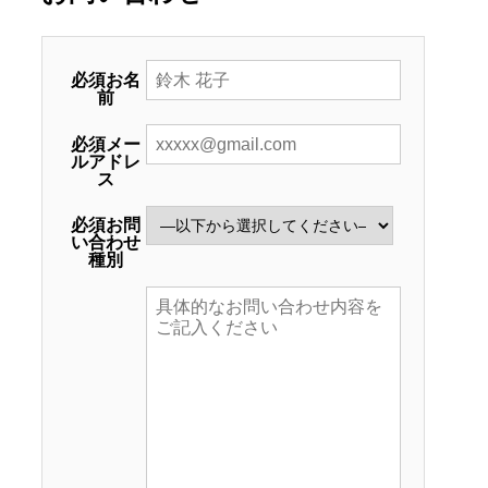
必須
お名
前
必須
メー
ルアドレ
ス
必須
お問
い合わせ
種別