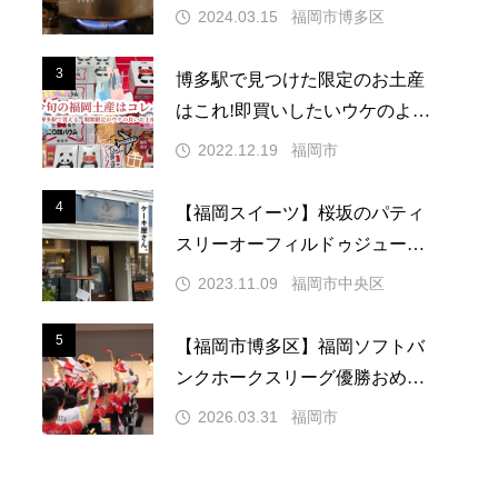
『前田屋』
2024.03.15
福岡市博多区
3
3
博多駅で見つけた限定のお土産
はこれ!即買いしたいウケのよい
ギフト
2022.12.19
福岡市
4
4
【福岡スイーツ】桜坂のパティ
スリーオーフィルドゥジュール
の美的ケーキ
2023.11.09
福岡市中央区
5
5
【福岡市博多区】福岡ソフトバ
ンクホークスリーグ優勝おめで
とう！9/27パブリックビューイ
2026.03.31
福岡市
ングを開催