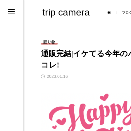
trip camera
ブロ
贈り物
通販完結|イケてる今年
コレ!
ためのサイト
2023.01.16