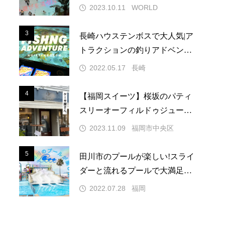
喫旅
2023.10.11
WORLD
3
3
長崎ハウステンボスで大人気|ア
トラクションの釣りアドベンチ
ャー
2022.05.17
長崎
4
4
【福岡スイーツ】桜坂のパティ
スリーオーフィルドゥジュール
の美的ケーキ
2023.11.09
福岡市中央区
5
5
田川市のプールが楽しい!スライ
ダーと流れるプールで大満足の
夏休み
2022.07.28
福岡