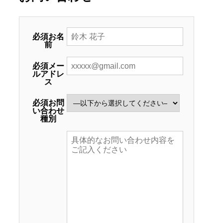
必須
お名
前
必須
メー
ルアドレ
ス
必須
お問
い合わせ
種別