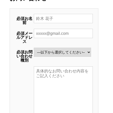
必須
お名
前
必須
メー
ルアドレ
ス
必須
お問
い合わせ
種別