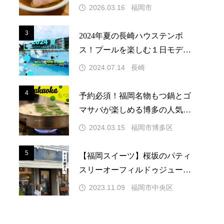
い醤油スープのラーメン店!
2026.03.16
福岡市
3
3
2024年夏の長崎ハウステンボ
ス！プールを楽しむ１日モデル
プラン
2024.07.14
長崎
4
4
予約必須！福岡名物もつ鍋とゴ
マサバが楽しめる博多の人気店
『前田屋』
2024.03.15
福岡市博多区
5
5
【福岡スイーツ】桜坂のパティ
スリーオーフィルドゥジュール
の美的ケーキ
2023.11.09
福岡市中央区