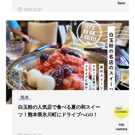
Seen
2023.12.27
熊本
白玉粉の人気店で食べる夏の和スイー
ツ！熊本県氷川町にドライブへGO！
trip
camera