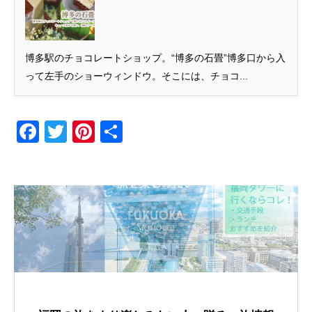
博多駅のチョコレートショップ。“博多の石畳”博多口から入
って左手のショーウィンドウ。そこには、チョコ...
F
T
Pi
共
a
wi
nt
有
c
tt
er
e
er
e
b
st
o
o
k