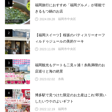
1
1
福岡旅行におすすめ「福岡グルメ」が堪能で
きるもつ鍋のお店
福岡市中央区
2024.09.28
2
2
【福岡スイーツ】桜坂のパティスリーオーフ
ィルドゥジュールの美的ケーキ
福岡市中央区
2023.11.09
3
3
福岡観光もデートも二見ヶ浦！糸島満喫のお
店巡りと海の絶景
糸島
2023.02.02
4
4
博多駅で見つけた限定のお土産はこれ!即買い
したいウケのよいギフト
福岡市
2022.12.19