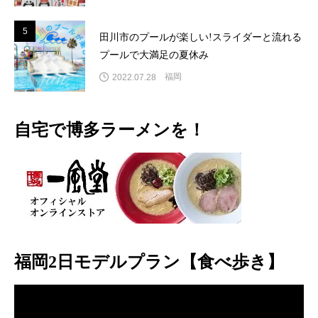
5
5
田川市のプールが楽しい!スライダーと流れる
プールで大満足の夏休み
福岡
2022.07.28
自宅で博多ラーメンを！
福岡2日モデルプラン【食べ歩き】
動
画
プ