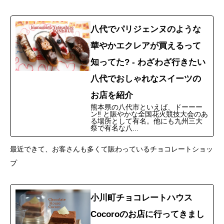
八代でパリジェンヌのような
華やかエクレアが買えるって
知ってた? - わざわざ行きたい
八代でおしゃれなスイーツの
お店を紹介
熊本県の八代市といえば、ドーーー
ン‼︎ と賑やかな全国花火競技大会のあ
る場所として有名。他にも九州三大
祭で有名な八...
最近できて、お客さんも多くて賑わっているチョコレートショッ
プ
小川町チョコレートハウス
Cocoroのお店に行ってきまし