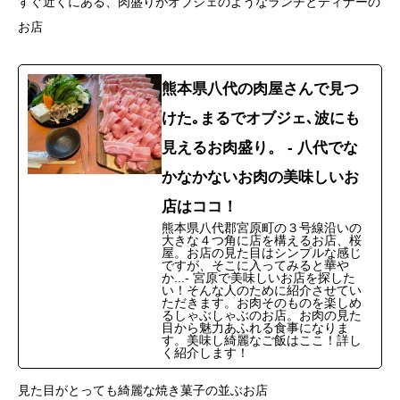
すぐ近くにある、肉盛りがオブジェのようなランチとディナーの
お店
熊本県八代の肉屋さんで見つ
けた｡まるでオブジェ､波にも
見えるお肉盛り。 - 八代でな
かなかないお肉の美味しいお
店はココ！
熊本県八代郡宮原町の３号線沿いの
大きな４つ角に店を構えるお店、桜
屋。お店の見た目はシンプルな感じ
ですが、そこに入ってみると華や
か...- 宮原で美味しいお店を探した
い！そんな人のために紹介させてい
ただきます。お肉そのものを楽しめ
るしゃぶしゃぶのお店。お肉の見た
目から魅力あふれる食事になりま
す。美味し綺麗なご飯はここ！詳し
く紹介します！
見た目がとっても綺麗な焼き菓子の並ぶお店