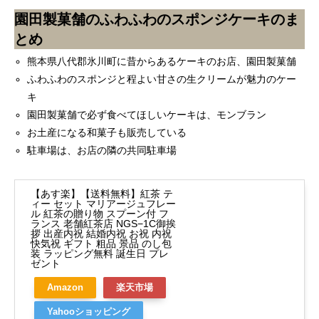
園田製菓舗のふわふわのスポンジケーキのま
とめ
熊本県八代郡氷川町に昔からあるケーキのお店、園田製菓舗
ふわふわのスポンジと程よい甘さの生クリームが魅力のケー
キ
園田製菓舗で必ず食べてほしいケーキは、モンブラン
お土産になる和菓子も販売している
駐車場は、お店の隣の共同駐車場
【あす楽】【送料無料】紅茶 テ
ィー セット マリアージュフレー
ル 紅茶の贈り物 スプーン付 フ
ランス 老舗紅茶店 NGS−1C御挨
拶 出産内祝 結婚内祝 お祝 内祝
快気祝 ギフト 粗品 景品 のし包
装 ラッピング無料 誕生日 プレ
ゼント
Amazon
楽天市場
Yahooショッピング