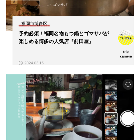
福岡市博多区
予約必須！福岡名物もつ鍋とゴマサバが
楽しめる博多の人気店『前田屋』
trip
camera
2024.03.15