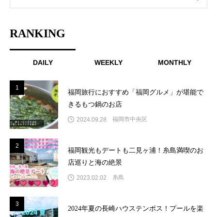
RANKING
DAILY
WEEKLY
MONTHLY
1
1
福岡旅行におすすめ「福岡グルメ」が堪能で
きるもつ鍋のお店
福岡市中央区
2024.09.28
2
2
福岡観光もデートも二見ヶ浦！糸島満喫のお
店巡りと海の絶景
糸島
2023.02.02
3
3
2024年夏の長崎ハウステンボス！プールを楽