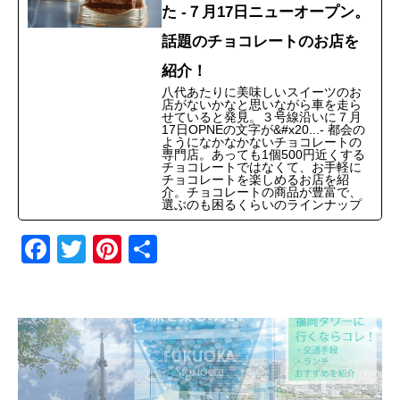
た -７月17日ニューオープン。
話題のチョコレートのお店を
紹介！
八代あたりに美味しいスイーツのお
店がないかなと思いながら車を走ら
せていると発見。３号線沿いに７月
17日OPNEの文字が&#x20...- 都会の
ようになかなかないチョコレートの
専門店。あっても1個500円近くする
チョコレートではなくて、お手軽に
チョコレートを楽しめるお店を紹
介。チョコレートの商品が豊富で、
選ぶのも困るくらいのラインナップ
F
T
Pi
共
a
wi
nt
有
c
tt
er
e
er
e
b
st
o