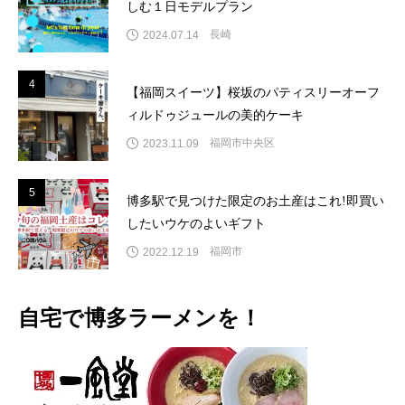
しむ１日モデルプラン
長崎
2024.07.14
4
4
【福岡スイーツ】桜坂のパティスリーオーフ
ィルドゥジュールの美的ケーキ
福岡市中央区
2023.11.09
5
5
博多駅で見つけた限定のお土産はこれ!即買い
したいウケのよいギフト
福岡市
2022.12.19
自宅で博多ラーメンを！