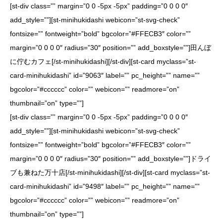
[st-div class=”” margin=”0 0 -5px -5px” padding=”0 0 0 0″
add_style=””][st-minihukidashi webicon=”st-svg-check”
fontsize=”” fontweight=”bold” bgcolor=”#FFECB3″ color=””
margin=”0 0 0 0″ radius=”30″ position=”” add_boxstyle=””]田んぼ
に佇むカフェ[/st-minihukidashi][/st-div][st-card myclass=”st-
card-minihukidashi” id=”9063″ label=”” pc_height=”” name=””
bgcolor=”#cccccc” color=”” webicon=”” readmore=”on”
thumbnail=”on” type=””]
[st-div class=”” margin=”0 0 -5px -5px” padding=”0 0 0 0″
add_style=””][st-minihukidashi webicon=”st-svg-check”
fontsize=”” fontweight=”bold” bgcolor=”#FFECB3″ color=””
margin=”0 0 0 0″ radius=”30″ position=”” add_boxstyle=””]ドライ
ブも兼ねた万十店[/st-minihukidashi][/st-div][st-card myclass=”st-
card-minihukidashi” id=”9498″ label=”” pc_height=”” name=””
bgcolor=”#cccccc” color=”” webicon=”” readmore=”on”
thumbnail=”on” type=””]