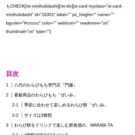
もCHECK[/st-minihukidashi][/st-div][st-card myclass=”st-card-
minihukidashi” id=”16301″ label=”” pc_height=”” name=””
bgcolor=”#cccccc” color=”” webicon=”” readmore=”on”
thumbnail=”on” type=””]
目次
八代のわらびもち専門店『門藤』
看板商品のわらびもち「ぜいみ」
季節に合わせて楽しめるわらび餅「ぜいみ」
サイズは3種類
わらび餅をドリンクで楽しむ新食感の、WARABI-TA