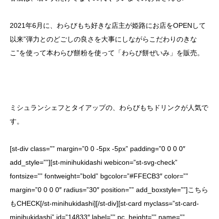
2021年6月に、わらびもち好きな店主が姫路にお店をOPENして
以来”弾力とのどごしの良さを大事にしながらこだわりのきな
こ”を使って本わらび餅粉を使って「わらび餅ぜいみ」を販売。
ミシュランシェフとタイアップの、わらびもちドリンクが人気で
す。
[st-div class=”” margin=”0 0 -5px -5px” padding=”0 0 0 0″
add_style=””][st-minihukidashi webicon=”st-svg-check”
fontsize=”” fontweight=”bold” bgcolor=”#FFECB3″ color=””
margin=”0 0 0 0″ radius=”30″ position=”” add_boxstyle=””]こちら
もCHECK[/st-minihukidashi][/st-div][st-card myclass=”st-card-
minihukidashi” id=”14833″ label=”” pc_height=”” name=””