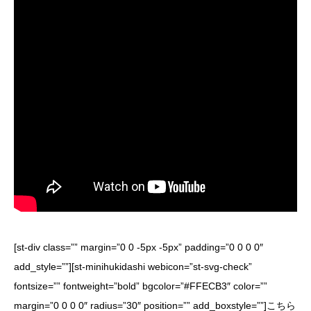
[st-div class=”” margin=”0 0 -5px -5px” padding=”0 0 0 0″
add_style=””][st-minihukidashi webicon=”st-svg-check”
fontsize=”” fontweight=”bold” bgcolor=”#FFECB3″ color=””
margin=”0 0 0 0″ radius=”30″ position=”” add_boxstyle=””]こちら