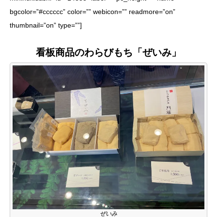
bgcolor=”#cccccc” color=”” webicon=”” readmore=”on”
thumbnail=”on” type=””]
看板商品のわらびもち「ぜいみ」
ぜいみ