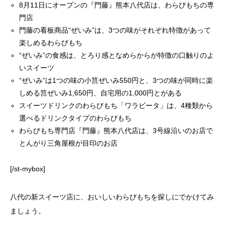
8月11日にオープンの『門藤』熊本八代店は、わらびもちの専
門店
門藤の看板商品“ぜいみ”は、3つの味がそれぞれ特徴があって
楽しめるわらびもち
“ぜいみ”の食感は、とろり感となめらからが特徴の口触りのよ
いスイーツ
“ぜいみ”は1つの味の小筥ぜいみ550円と、3つの味が同時に楽
しめる筥ぜいみ1,650円、自宅用の1,000円とがある
スイーツドリンクのわらびもち「ワラビータ」は、4種類から
選べるドリンクタイプのわらびもち
わらびもち専門店『門藤』熊本八代店は、3号線沿いのお店で
とんがり三角屋根が目印のお店
[/st-mybox]
八代の新スイーツ店に、おいしいわらびもちを探しにでかけてみ
ましょう。