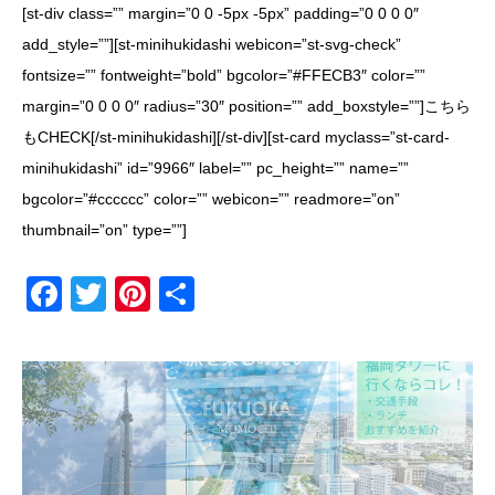
[st-div class=”” margin=”0 0 -5px -5px” padding=”0 0 0 0″
add_style=””][st-minihukidashi webicon=”st-svg-check”
fontsize=”” fontweight=”bold” bgcolor=”#FFECB3″ color=””
margin=”0 0 0 0″ radius=”30″ position=”” add_boxstyle=””]こちら
もCHECK[/st-minihukidashi][/st-div][st-card myclass=”st-card-
minihukidashi” id=”9966″ label=”” pc_height=”” name=””
bgcolor=”#cccccc” color=”” webicon=”” readmore=”on”
thumbnail=”on” type=””]
F
T
Pi
共
a
wi
nt
有
c
tt
er
e
er
e
b
st
o