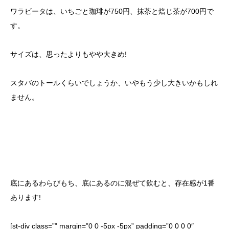
ワラビータは、いちごと珈琲が750円、抹茶と焙じ茶が700円で
す。
サイズは、思ったよりもやや大きめ!
スタバのトールくらいでしょうか、いやもう少し大きいかもしれ
ません。
底にあるわらびもち、底にあるのに混ぜて飲むと、存在感が1番
あります!
[st-div class=”” margin=”0 0 -5px -5px” padding=”0 0 0 0″