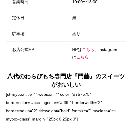
営業時間
10:00〜18:00
定休日
無
駐車場
あり
お店公式HP
HPは
こちら
、Instagram
は
こちら
八代のわらびもち専門店『門藤』のスイーツ
がおいしい
[st-mybox title=”” webicon=”” color=”#757575″
bordercolor=”#ccc” bgcolor=”#ffffff” borderwidth=”2″
borderradius=”2″ titleweight=”bold” fontsize=”” myclass=”st-
mybox-class” margin=”25px 0 25px 0″]