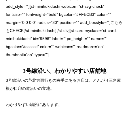
add_style=””][st-minihukidashi webicon=”st-svg-check”
fontsize=”” fontweight=”bold” bgcolor=”#FFECB3″ color=””
margin=”0 0 0 0″ radius=”30″ position=”” add_boxstyle=””]こちら
もCHECK[/st-minihukidashi][/st-div][st-card myclass=”st-card-
minihukidashi” id=”9596″ label=”” pc_height=”” name=””
bgcolor=”#cccccc” color=”” webicon=”” readmore=”on”
thumbnail=”on” type=””]
3号線沿い、わかりやすい店舗地
3号線沿いの芦北方面行きの右手にあるお店は、とんがり三角屋
根が目印の道沿いの立地。
わかりやすい場所にあります。