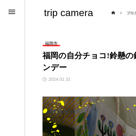
trip camera
ブロ
福岡市
福岡の自分チョコ!鈴懸
ンデー
ためのサイト
2024.01.31