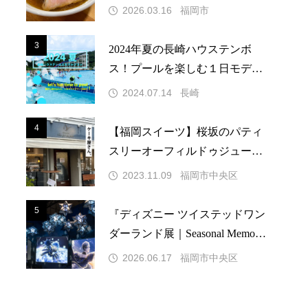
い醤油スープのラーメン店!
2026.03.16
福岡市
3
3
2024年夏の長崎ハウステンボ
ス！プールを楽しむ１日モデル
プラン
2024.07.14
長崎
4
4
【福岡スイーツ】桜坂のパティ
スリーオーフィルドゥジュール
の美的ケーキ
2023.11.09
福岡市中央区
5
5
『ディズニー ツイステッドワン
ダーランド展｜Seasonal Memorie
s』がBOSS E・ZO FUKUOKA
2026.06.17
福岡市中央区
福岡で開催