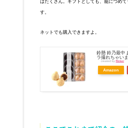
はたくさん。ギフトとしても、籠につめて
す。
ネットでも購入できますよ。
鈴懸 鈴乃最中 
ラ撮れちゃい
created by
Rinker
Amazon