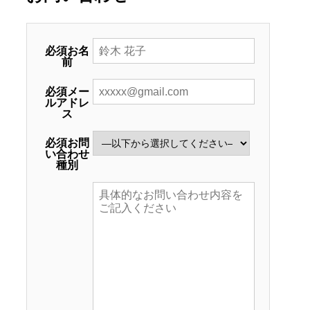
必須
お名
前
必須
メー
ルアドレ
ス
必須
お問
い合わせ
種別