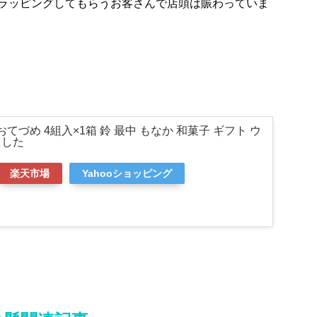
ラッピングしてもらうお客さんで店頭は賑わっていま
おてづめ 4組入×1箱 鈴 最中 もなか 和菓子 ギフト ウ
ました
楽天市場
Yahooショッピング