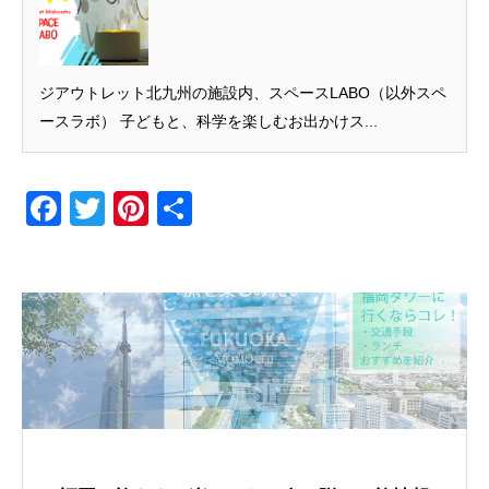
ジアウトレット北九州の施設内、スペースLABO（以外スペ
ースラボ） 子どもと、科学を楽しむお出かけス...
F
T
Pi
共
a
wi
nt
有
c
tt
er
e
er
e
b
st
o
o
k