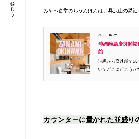
福岡の休日を楽しもう
みやべ食堂のちゃんぽんは、具沢山の醤油
2022.04.25
沖縄離島慶良間諸
館
沖縄から高速船で50分
いてどこに行こうかな
カウンターに置かれた並盛り