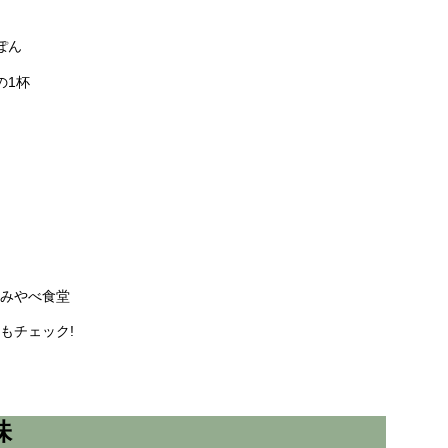
ぽん
の1杯
みやべ食堂
もチェック!
味