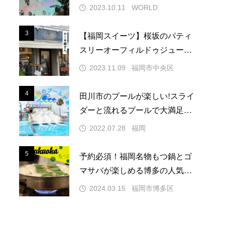
喫旅
2023.10.11
WORLD
3
3
【福岡スイーツ】桜坂のパティ
スリーオーフィルドゥジュール
の美的ケーキ
2023.11.09
福岡市中央区
4
4
田川市のプールが楽しい!スライ
ダーと流れるプールで大満足の
夏休み
2022.07.28
福岡
5
5
予約必須！福岡名物もつ鍋とゴ
マサバが楽しめる博多の人気店
『前田屋』
2024.03.15
福岡市博多区