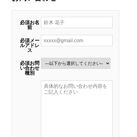
必須
お名
前
必須
メー
ルアドレ
ス
必須
お問
い合わせ
種別