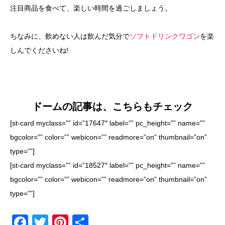
注目商品を食べて、楽しい時間を過ごしましょう。
ちなみに、飲めない人は飲んだ気分で
ソフトドリンクワゴン
を楽
しんでくださいね!
ドームの記事は、こちらもチェック
[st-card myclass=”” id=”17647″ label=”” pc_height=”” name=””
bgcolor=”” color=”” webicon=”” readmore=”on” thumbnail=”on”
type=””]
[st-card myclass=”” id=”18527″ label=”” pc_height=”” name=””
bgcolor=”” color=”” webicon=”” readmore=”on” thumbnail=”on”
type=””]
F
T
Pi
共