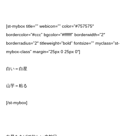
[st-mybox title=”” webicon=”” color=”#757575″
bordercolor=”#ccc” bgcolor=”#ffffff” borderwidth=”2″
borderradius=”2″ titleweight=”bold” fontsize=”” myclass=”st-
mybox-class” margin=”25px 0 25px 0″]
白い＝白星
山芋＝粘る
[/st-mybox]