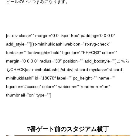
ビールのいいつまみになります。
[st-div class=”” margin=”0 0 -5px -5px” padding=”0 0 0 0″
add_style=””][st-minihukidashi webicon=”st-svg-check”
fontsize=”” fontweight=”bold” bgcolor=”#FFECB3″ color=””
margin=”0 0 0 0″ radius=”30″ position=”” add_boxstyle=””]こちら
もCHECK[/st-minihukidashi][/st-div][st-card myclass=”st-card-
minihukidashi” id=”18070″ label=”” pc_height=”” name=””
bgcolor=”#cccccc” color=”” webicon=”” readmore=”on”
thumbnail=”on” type=””]
7番ゲート前のスタジアム横丁