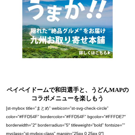
ペイペイドームで和田選手と、うどんMAPの
コラボメニューを楽しもう
[st-mybox title=”まとめ” webicon=”st-svg-check-circle”
color=”#FFD54F” bordercolor=”#FFD54F” bgcolor=”#FFFDE7″
borderwidth=”2″ borderradius=”5″ titleweight=”bold” fontsize=””
myclass=”st-mybox-class” margin=”25px 0 25px 0″]