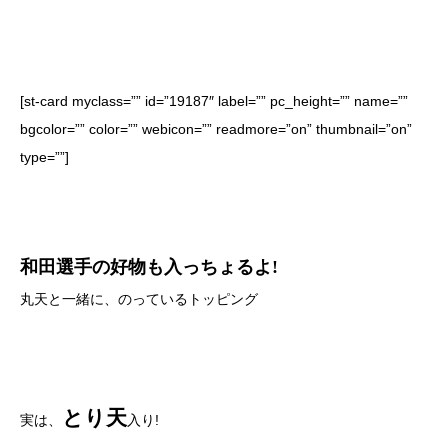
[st-card myclass=”” id=”19187″ label=”” pc_height=”” name=””
bgcolor=”” color=”” webicon=”” readmore=”on” thumbnail=”on”
type=””]
和田選手の好物も入っちょるよ!
丸天と一緒に、のっているトッピング
とり天
実は、
入り!