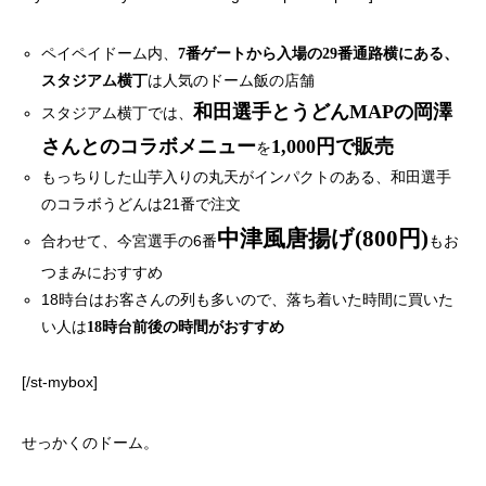
ペイペイドーム内、
7番ゲートから入場の29番通路横にある、
は人気のドーム飯の店舗
スタジアム横丁
和田選手とうどんMAPの岡澤
スタジアム横丁では、
さんとのコラボメニュー
1,000円で販売
を
もっちりした山芋入りの丸天がインパクトのある、和田選手
のコラボうどんは21番で注文
中津風唐揚げ(800円)
合わせて、今宮選手の6番
もお
つまみにおすすめ
18時台はお客さんの列も多いので、落ち着いた時間に買いた
い人は
18時台前後の時間がおすすめ
[/st-mybox]
せっかくのドーム。