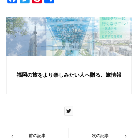
a
wi
nt
有
c
tt
er
e
er
e
b
st
o
o
k
福岡の旅をより楽しみたい人へ贈る、旅情報
前の記事
次の記事