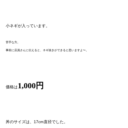
小ネギが入っています。
苦手な方。
事前に店員さんに伝えると、ネギ抜きができると思いますよ〜。
1,000円
価格は
丼のサイズは、17cm直径でした。