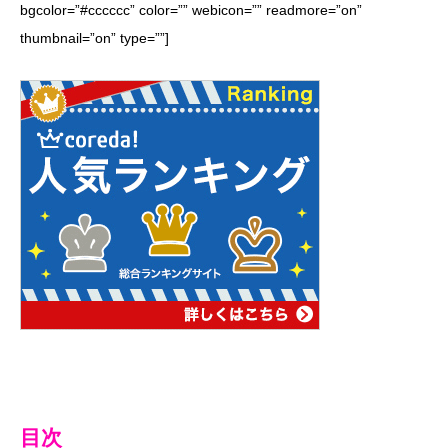
bgcolor=”#cccccc” color=”” webicon=”” readmore=”on”
thumbnail=”on” type=””]
目次