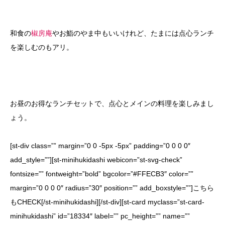
和食の
椒房庵
やお鮨のやま中もいいけれど、たまには点心ランチ
を楽しむのもアリ。
お昼のお得なランチセットで、点心とメインの料理を楽しみまし
ょう。
[st-div class=”” margin=”0 0 -5px -5px” padding=”0 0 0 0″
add_style=””][st-minihukidashi webicon=”st-svg-check”
fontsize=”” fontweight=”bold” bgcolor=”#FFECB3″ color=””
margin=”0 0 0 0″ radius=”30″ position=”” add_boxstyle=””]こちら
もCHECK[/st-minihukidashi][/st-div][st-card myclass=”st-card-
minihukidashi” id=”18334″ label=”” pc_height=”” name=””