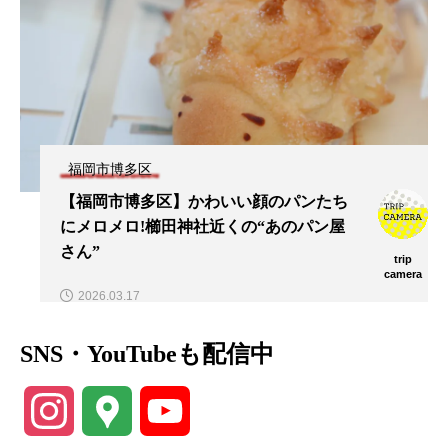
福岡市博多区
【福岡市博多区】かわいい顔のパンたち
にメロメロ!櫛田神社近くの“あのパン屋
さん”
trip
camera
2026.03.17
SNS・YouTubeも配信中
Instagram
Google
YouTube