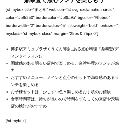
[st-mybox title=”まとめ” webicon=”st-svg-exclamation-circle”
color=”#ef5350″ bordercolor=”#ef9a9a” bgcolor=”#ffebee”
borderwidth=”2″ borderradius=”5″ titleweight=”bold” fontsize=””
myclass=”st-mybox-class” margin=”25px 0 25px 0″]
博多駅アミュプラザくうてん9階にある点心料理『鼎泰豐(デ
ィンタイフォン)』
開放感のある明るい店内で楽しめる、台湾料理のランチが魅
力
おすすめメニュー、メインと点心のセットで満腹感のあるラ
ンチを楽しめる
お子様セットは、少しずつ色々楽しめるお手頃のお値段
食事時間帯は、待ちが長いので時間をずらしての来店や穴場
店の検討がおすすめ
[/st-mybox]