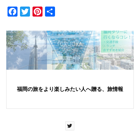
F
T
Pi
共
a
wi
nt
有
c
tt
er
e
er
e
b
st
o
o
k
福岡の旅をより楽しみたい人へ贈る、旅情報